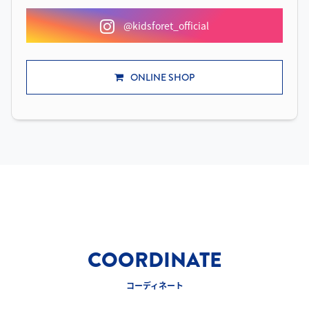
@kidsforet_official
ONLINE SHOP
COORDINATE
コーディネート