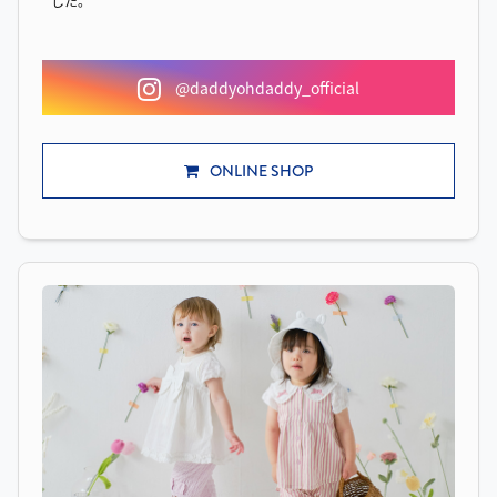
した。
@daddyohdaddy_official
ONLINE SHOP